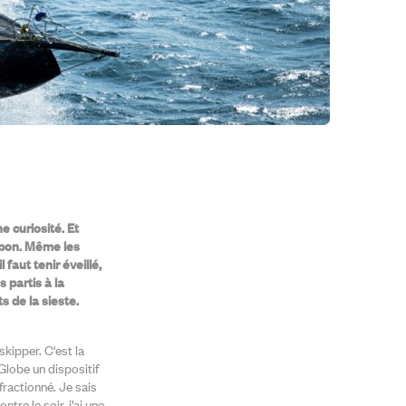
 curiosité. Et
Japon. Même les
 faut tenir éveillé,
 partis à la
 de la sieste.
skipper. C'est la
lobe un dispositif
fractionné. Je sais
tre le soir, j’ai une