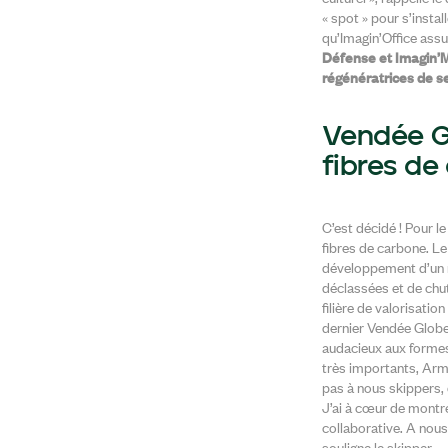
« spot » pour s’instal
qu’Imagin’Office ass
Défense
et Imagin’M
régénératrices de se
Vendée Gl
fibres de
C’est décidé ! Pour 
fibres de carbone. Le
développement d’un n
déclassées et de chut
filière de valorisat
dernier Vendée Globe,
audacieux aux formes
très importants, Arme
pas à nous skippers,
J’ai à cœur de montre
collaborative. A nou
souligne le skipper.