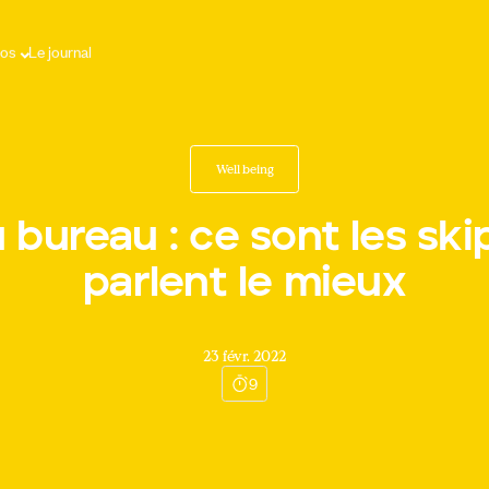
pos
Le journal
Well being
u bureau : ce sont les ski
parlent le mieux
23 févr. 2022
9