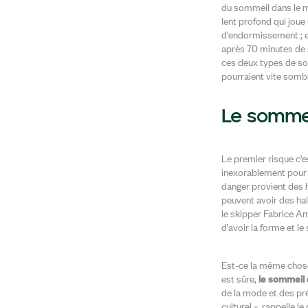
du sommeil dans le m
lent profond qui joue
d'endormissement ; et
après 70 minutes de s
ces deux types de so
pourraient vite sombr
Le sommei
Le premier risque c'e
inexorablement pour u
danger provient des 
peuvent avoir des hal
le skipper Fabrice Am
d’avoir la forme et le
Est-ce la même chose 
est sûre,
le sommeil 
de la mode et des préj
culturel », rappelle l