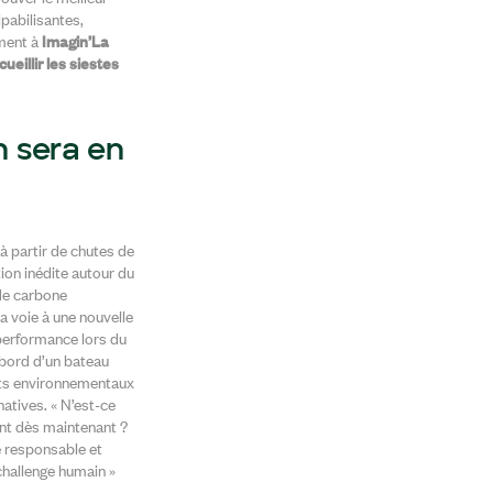
lpabilisantes,
mment à
Imagin’La
illir les siestes
n sera en
à partir de chutes de
ion inédite autour du
 de carbone
a voie à une nouvelle
 performance lors du
 bord d’un bateau
cts environnementaux
natives. « N’est-ce
ent dès maintenant ?
se responsable et
challenge humain »