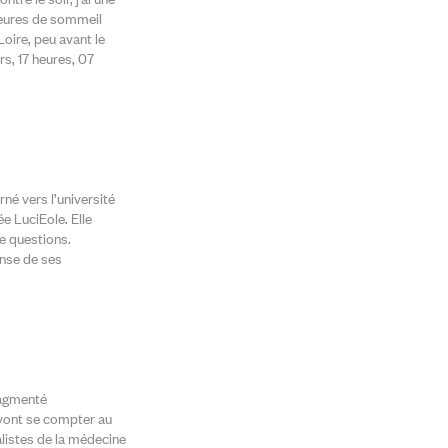
heures de sommeil
Loire, peu avant le
rs, 17 heures, 07
rné vers l’université
e LuciEole. Elle
e questions.
ense de ses
ragmenté
 vont se compter au
alistes de la médecine