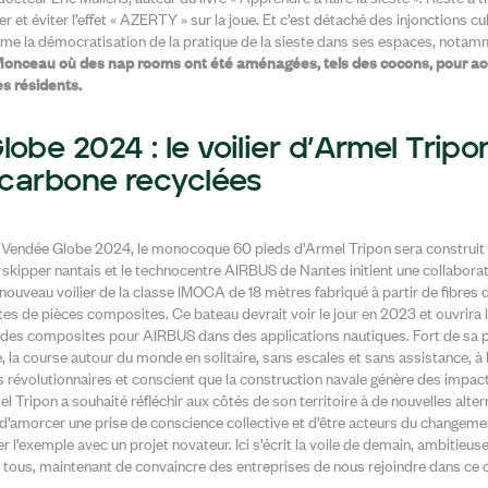
ler et éviter l’effet « AZERTY » sur la joue. Et c’est détaché des injonctions cu
ume la démocratisation de la pratique de la sieste dans ses espaces, nota
onceau où des nap rooms ont été aménagées, tels des cocons, pour accue
s résidents.
obe 2024 : le voilier d’Armel Tripo
 carbone recyclées
le Vendée Globe 2024, le monocoque 60 pieds d’Armel Tripon sera construit 
 skipper nantais et le technocentre AIRBUS de Nantes initient une collaborat
ouveau voilier de la classe IMOCA de 18 mètres fabriqué à partir de fibres
es de pièces composites. Ce bateau devrait voir le jour en 2023 et ouvrira l
ion des composites pour AIRBUS dans des applications nautiques. Fort de sa
 la course autour du monde en solitaire, sans escales et sans assistance, à
 révolutionnaires et conscient que la construction navale génère des impa
l Tripon a souhaité réfléchir aux côtés de son territoire à de nouvelles alter
 d’amorcer une prise de conscience collective et d’être acteurs du changem
r l’exemple avec un projet novateur. Ici s’écrit la voile de demain, ambitieu
s tous, maintenant de convaincre des entreprises de nous rejoindre dans ce 