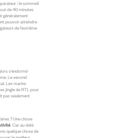
parateur : le sommeil
 bout de 40 minutes
int généralement
ent pouvoir atteindre
gateurs de l’extrême
alors s'endormir
même. Le second
al. Les marins
ves jingle de RTL pour
git pas seulement
faires ? Une chose
tivité
. Car au-delà
aisons quelque chose de
rouver le meilleur