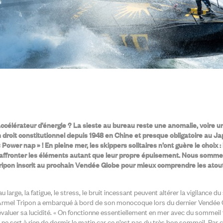
célérateur d’énergie ? La sieste au bureau reste une anomalie, voire une
un droit constitutionnel depuis 1948 en Chine et presque obligatoire au 
Power nap » ! En pleine mer, les skippers solitaires n’ont guère le choix : il
 affronter les éléments autant que leur propre épuisement. Nous sommes
ripon inscrit au prochain Vendée Globe pour mieux comprendre les atouts
 large, la fatigue, le stress, le bruit incessant peuvent altérer la vigilance du 
 Armel Tripon a embarqué à bord de son monocoque lors du dernier Vendée G
évaluer sa lucidité. « On fonctionne essentiellement en mer avec du sommeil 
e sert à rien de dormir le matin car ce n’est pas du très bon sommeil. Par con