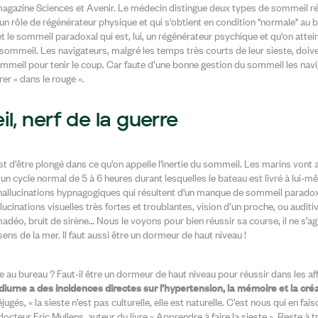
agazine Sciences et Avenir. Le médecin distingue deux types de sommeil ré
 un rôle de régénérateur physique et qui s'obtient en condition "normale" au
 le sommeil paradoxal qui est, lui, un régénérateur psychique et qu'on atte
ommeil. Les navigateurs, malgré les temps très courts de leur sieste, doiv
mmeil pour tenir le coup. Car faute d’une bonne gestion du sommeil les navi
er « dans le rouge ».
l, nerf de la guerre
st d'être plongé dans ce qu'on appelle l'inertie du sommeil. Les marins vont 
n cycle normal de 5 à 6 heures durant lesquelles le bateau est livré à lui-
hallucinations hypnagogiques qui résultent d'un manque de sommeil paradox
lucinations visuelles très fortes et troublantes, vision d’un proche, ou auditi
adéo, bruit de sirène… Nous le voyons pour bien réussir sa course, il ne s’a
 sens de la mer. Il faut aussi être un dormeur de haut niveau !
au bureau ? Faut-il être un dormeur de haut niveau pour réussir dans les af
diurne a des incidences directes sur l’hypertension, la mémoire et la créa
ugés, « la sieste n’est pas culturelle, elle est naturelle. C’est nous qui en f
e docteur Eric Mullens, auteur du livre « Apprendre à faire la sieste ». Reste à t