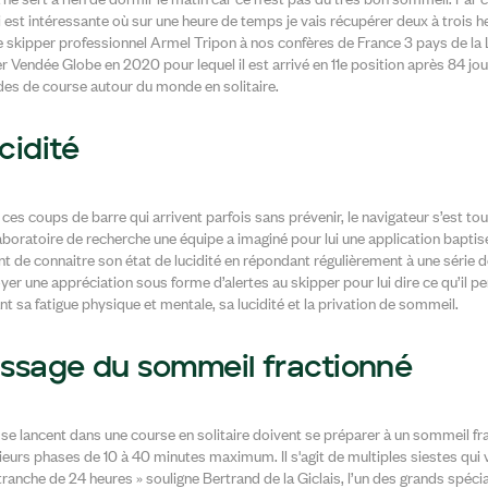
 est intéressante où sur une heure de temps je vais récupérer deux à trois 
 le skipper professionnel Armel Tripon à nos confères de France 3 pays de la 
 Vendée Globe en 2020 pour lequel il est arrivé en 11e position après 84 jou
es de course autour du monde en solitaire.
cidité
ces coups de barre qui arrivent parfois sans prévenir, le navigateur s’est tou
boratoire de recherche une équipe a imaginé pour lui une application baptisé
 de connaitre son état de lucidité en répondant régulièrement à une série d
yer une appréciation sous forme d’alertes au skipper pour lui dire ce qu’il p
t sa fatigue physique et mentale, sa lucidité et la privation de sommeil.
issage du sommeil fractionné
 se lancent dans une course en solitaire doivent se préparer à un sommeil f
ieurs phases de 10 à 40 minutes maximum. Il s'agit de multiples siestes qui
ranche de 24 heures » souligne Bertrand de la Giclais, l’un des grands spéci