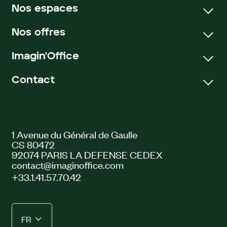
Nos espaces
Nos offres
Espaces de travail à Paris
Espaces de travail à Lyon
Imagin'Office
Bureaux privatifs
Espaces Réunions
Bureaux partagés
Espaces Événements
Contact
Qui sommes-nous ?
Salles de réunion
Nos engagements
Événements et séminaires
Contactez-nous
Recrutement
Bureaux sur mesure
Blog
1 Avenue du Général de Gaulle
Groupe Icade
CS 80472
92074 PARIS LA DEFENSE CEDEX
contact@imaginoffice.com
+33.1.41.57.70.42
FR